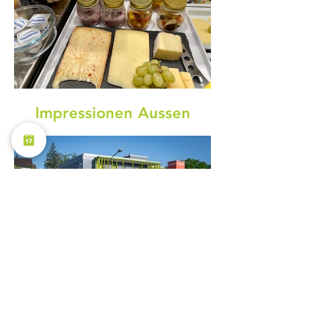
Impressionen Aussen